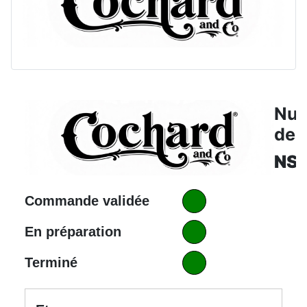
Nu
de 
NS
Commande validée
En préparation
Terminé