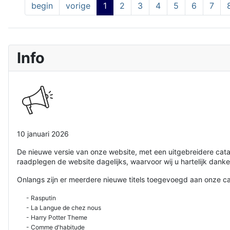
begin
vorige
1
2
3
4
5
6
7
Info
10 januari 2026
De nieuwe versie van onze website, met een uitgebreidere cat
raadplegen de website dagelijks, waarvoor wij u hartelijk danke
Onlangs zijn er meerdere nieuwe titels toegevoegd aan onze ca
- Rasputin
- La Langue de chez nous
- Harry Potter Theme
- Comme d'habitude