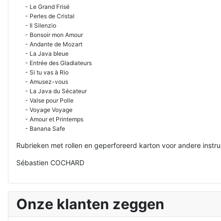
- Le Grand Frisé
- Perles de Cristal
- Il Silenzio
- Bonsoir mon Amour
- Andante de Mozart
- La Java bleue
- Entrée des Gladiateurs
- Si tu vas à Rio
- Amusez-vous
- La Java du Sécateur
- Valse pour Polle
- Voyage Voyage
- Amour et Printemps
- Banana Safe
Rubrieken met rollen en geperforeerd karton voor andere inst
Sébastien COCHARD
Onze klanten zeggen