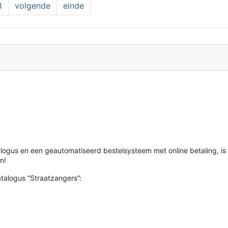
8
volgende
einde
alogus en een geautomatiseerd bestelsysteem met online betaling, i
n!
talogus “Straatzangers”: