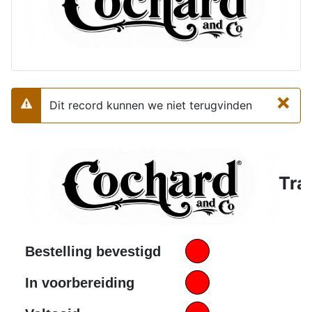
×
Dit record kunnen we niet terugvinden
Waarschuwing
Tra
Bestelling bevestigd
In voorbereiding