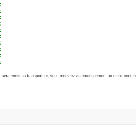
K
K
K
K
K
K
K
K
K
K
is sera remis au transporteur, vous recevrez automatiquement un email contena