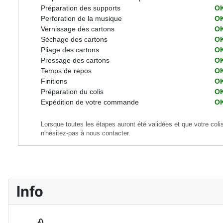
Préparation des supports
O
Perforation de la musique
O
Vernissage des cartons
O
Séchage des cartons
O
Pliage des cartons
O
Pressage des cartons
O
Temps de repos
O
Finitions
O
Préparation du colis
O
Expédition de votre commande
O
Lorsque toutes les étapes auront été validées et que votre col
n'hésitez-pas à nous contacter.
Info