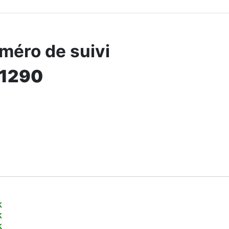
méro de suivi
1290
K
K
K