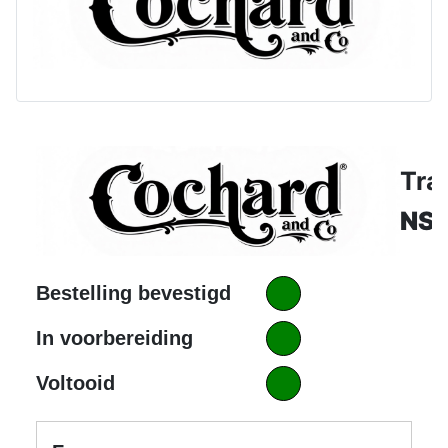
Tra
NS
Bestelling bevestigd
In voorbereiding
Voltooid