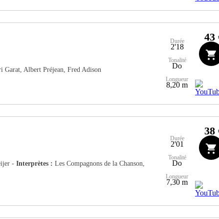
43 
Durée
2'18
Tonalité
Do
 Garat, Albert Préjean, Fred Adison
Longueur
8,20 m
38 
Durée
2'01
Tonalité
Do
jer -
Interprètes :
Les Compagnons de la Chanson,
Longueur
7,30 m