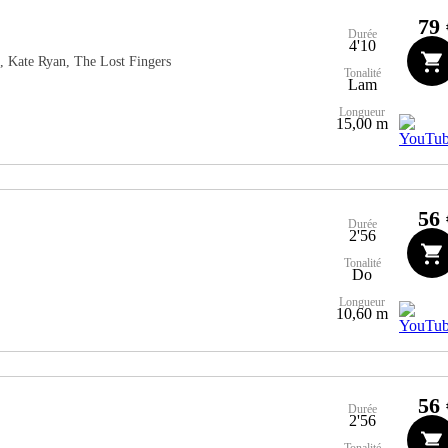
79 
Durée
4'10
, Kate Ryan, The Lost Fingers
Tonalité
Lam
Longueur
15,00 m
56 
Durée
2'56
Tonalité
Do
Longueur
10,60 m
56 
Durée
2'56
Tonalité