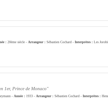
née :
20ème siècle -
Arrangeur :
Sébastien Cochard -
Interprètes :
Les Jorobi
stan 1er, Prince de Monaco"
Heymann -
Année :
1933 -
Arrangeur :
Sébastien Cochard -
Interprètes :
Henri