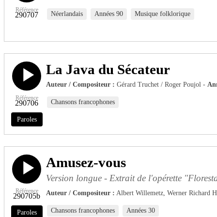
Référence
Néerlandais
Années 90
Musique folklorique
290707
La Java du Sécateur
Auteur / Compositeur :
Gérard Truchet / Roger Poujol -
An
Référence
Chansons francophones
290706
Paroles
Amusez-vous
Version longue - Extrait de l'opérette "Flore
Référence
Auteur / Compositeur :
Albert Willemetz, Werner Richard 
290705b
Chansons francophones
Années 30
Paroles