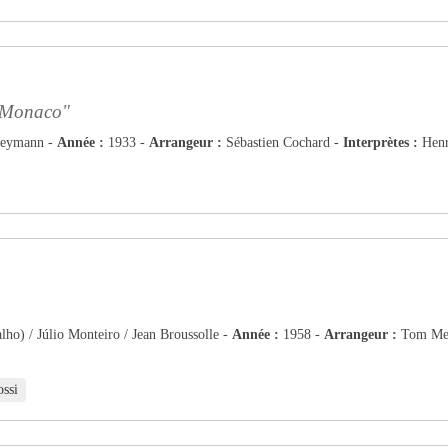
de Monaco"
Heymann -
Année :
1933 -
Arrangeur :
Sébastien Cochard -
Interprètes :
Henri
ho) / Júlio Monteiro / Jean Broussolle -
Année :
1958 -
Arrangeur :
Tom Mei
ssi