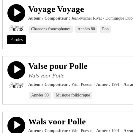
Voyage Voyage
Auteur / Compositeur :
Jean-Michel Rivat / Dominique Dub
Référence
Chansons francophones
Années 80
Pop
290708
Paroles
Valse pour Polle
Wals voor Polle
Référence
Auteur / Compositeur :
Wim Poesen -
Année :
1991 -
Arra
290707
Années 90
Musique folklorique
Wals voor Polle
Auteur / Compositeur :
Wim Poesen -
Année :
1991 -
Arra