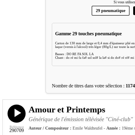
Si vous utilisez
29 pneumatique
Gamme 29 touches pneumatique
Carton de 130 mm de large et 0,4 mm d'épaisseur plié 
laque (vernis à l'alcool) très léger (80g/L) sur toute la sur
Basses : DO RE FA SOL LA
Chant : do ré mi fa fa# sol sol# la la# si do do# ré ré# mi f
Nombre de titres dans votre sélection :
1174
Amour et Printemps
Générique de l'émission télévisée "Ciné-club"
Référence
Auteur / Compositeur :
Emile Waldteufel -
Année :
19ème s
290709