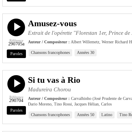
Amusez-vous
Extrait de l'opérette "Florestan 1er, Prince 
Référence
Auteur / Compositeur :
Albert Willemetz, Werner Richard 
290705a
Chansons francophones
Années 30
Paroles
Si tu vas à Rio
Madureira Chorou
Référence
Auteur / Compositeur :
Carvalhinho (José Prudente de Carval
290704
Dario Moreno, Tino Rossi, Jacques Hélian, Carlos
Paroles
Chansons francophones
Années 50
Latino
Tino Ro