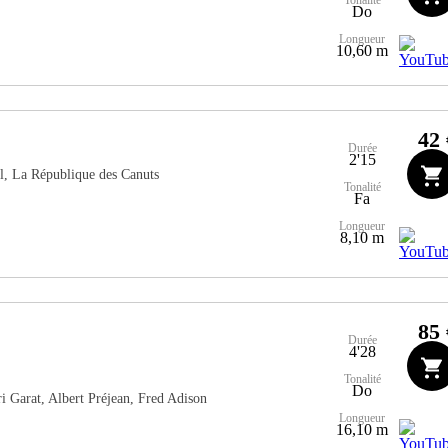
Do
Longueur
10,60 m
42 
Durée
2'15
l, La République des Canuts
Tonalité
Fa
Longueur
8,10 m
85 
Durée
4'28
Tonalité
Do
 Garat, Albert Préjean, Fred Adison
Longueur
16,10 m