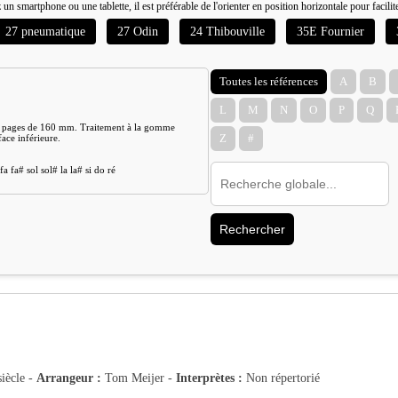
 un smartphone ou une tablette, il est préférable de l'orienter en position horizontale pour facilit
27 pneumatique
27 Odin
24 Thibouville
35E Fournier
Toutes les références
A
B
L
M
N
O
P
Q
en pages de 160 mm. Traitement à la gomme
face inférieure.
Z
#
a fa# sol sol# la la# si do ré
Rechercher
iècle -
Arrangeur :
Tom Meijer -
Interprètes :
Non répertorié