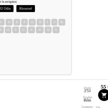
er la navigation.
32 Odin
Ritournel
C
D
E
F
G
H
I
J
K
R
S
T
U
V
W
X
Y
55 
Durée
2'53
Tonalité
Rém
Longueur