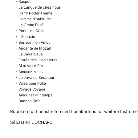
- Rasputin
- La Langue de chez nous
- Harry Potter Theme
- Comme d'habitude
- Le Grand Frisé
- Perles de Cristal
- Il Silenzio
- Bonsoir mon Amour
- Andante de Mozart
- La Java bleue
- Entrée des Gladiateurs
- Si tu vas à Rio
- Amusez-vous
- La Java du Sécateur
- Valse pour Polle
- Voyage Voyage
- Amour et Printemps
- Banana Safe
Rubriken für Lochstreifen und Lochkartons für weitere Instru
Sébastien COCHARD